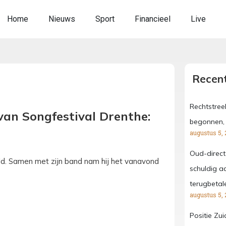
Home
Nieuws
Sport
Financieel
Live
Recent
Rechtstree
van Songfestival Drenthe:
begonnen, 
augustus 5, 
Oud-direct
eld. Samen met zijn band nam hij het vanavond
schuldig aa
terugbetal
augustus 5, 
Positie Zu