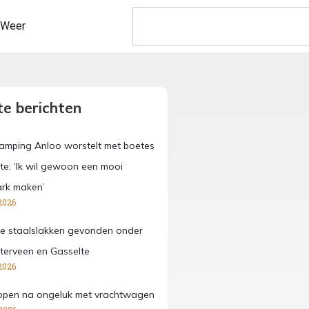
Weer
e berichten
amping Anloo worstelt met boetes
e: ‘Ik wil gewoon een mooi
ark maken’
2026
ge staalslakken gevonden onder
terveen en Gasselte
2026
open na ongeluk met vrachtwagen