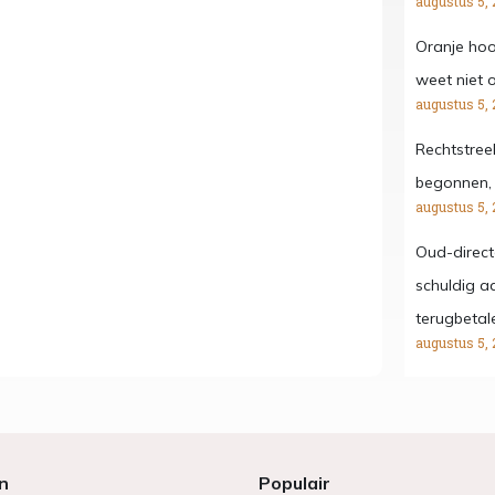
augustus 5, 
Oranje hoo
weet niet o
augustus 5, 
Rechtstree
begonnen, 
augustus 5, 
Oud-direct
schuldig aa
terugbetal
augustus 5, 
n
Populair