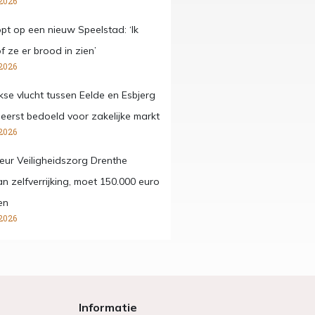
2026
pt op een nieuw Speelstad: ‘Ik
f ze er brood in zien’
2026
kse vlucht tussen Eelde en Esbjerg
eerst bedoeld voor zakelijke markt
2026
eur Veiligheidszorg Drenthe
n zelfverrijking, moet 150.000 euro
en
2026
Informatie