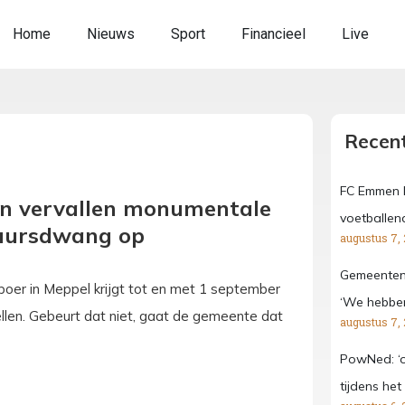
Home
Nieuws
Sport
Financieel
Live
Recent
FC Emmen k
en vervallen monumentale
voetballen
tuursdwang op
augustus 7,
Gemeenten
oer in Meppel krijgt tot en met 1 september
‘We hebben 
ellen. Gebeurt dat niet, gaat de gemeente dat
augustus 7,
PowNed: ‘
tijdens het