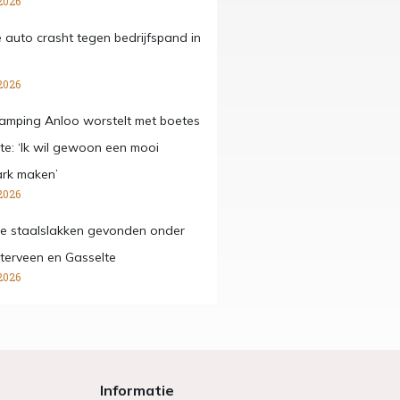
2026
 auto crasht tegen bedrijfspand in
2026
amping Anloo worstelt met boetes
e: ‘Ik wil gewoon een mooi
ark maken’
2026
ge staalslakken gevonden onder
terveen en Gasselte
2026
Informatie