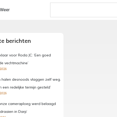
Weer
e berichten
laar voor Roda JC: ‘Een goed
de vechtmachine’
 2026
 halen desnoods vlaggen zelf weg.
een redelijke termijn gesteld’
 2026
onze cameraploeg werd belaagd
 draaien in Darp’