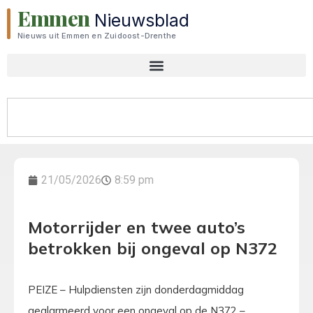
Emmen
Nieuwsblad
Nieuws uit Emmen en Zuidoost-Drenthe
21/05/2026
8:59 pm
Motorrijder en twee auto’s
betrokken bij ongeval op N372
PEIZE – Hulpdiensten zijn donderdagmiddag
gealarmeerd voor een ongeval op de N372 –