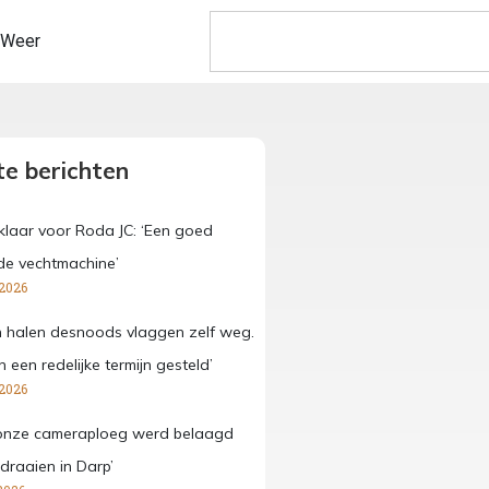
Weer
e berichten
laar voor Roda JC: ‘Een goed
de vechtmachine’
 2026
 halen desnoods vlaggen zelf weg.
een redelijke termijn gesteld’
 2026
onze cameraploeg werd belaagd
 draaien in Darp’