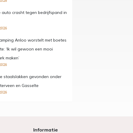
2026
 auto crasht tegen bedrijfspand in
2026
amping Anloo worstelt met boetes
e: ‘Ik wil gewoon een mooi
ark maken’
2026
ge staalslakken gevonden onder
terveen en Gasselte
2026
Informatie