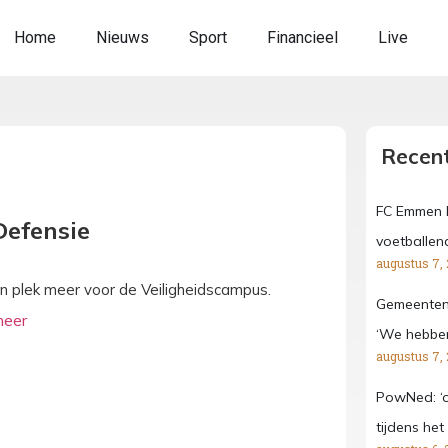
Home
Nieuws
Sport
Financieel
Live
Recent
FC Emmen k
Defensie
voetballen
augustus 7,
en plek meer voor de Veiligheidscampus.
Gemeenten
‘We hebben 
augustus 7,
PowNed: ‘
tijdens het